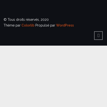
© Tous droits réservés, 2020
Thème par
Colorlib
Propulsé par
WordPress
BACK
TO
TOP