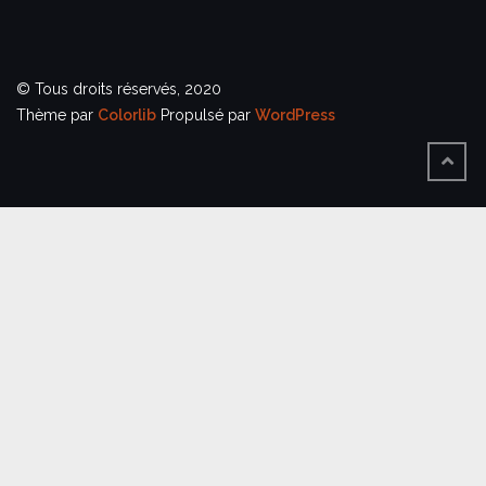
© Tous droits réservés, 2020
Thème par
Colorlib
Propulsé par
WordPress
BACK
TO
TOP