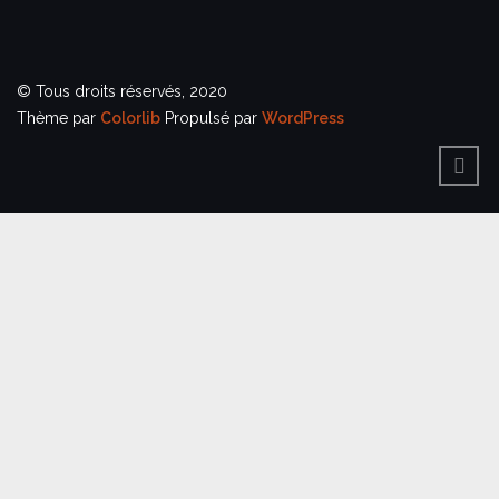
© Tous droits réservés, 2020
Thème par
Colorlib
Propulsé par
WordPress
BACK
TO
TOP