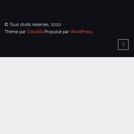
© Tous droits réservés, 2020
Thème par
Colorlib
Propulsé par
WordPress
BACK
TO
TOP