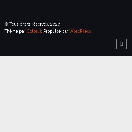
© Tous droits réservés, 2020
Thème par
Colorlib
Propulsé par
WordPress
BACK
TO
TOP