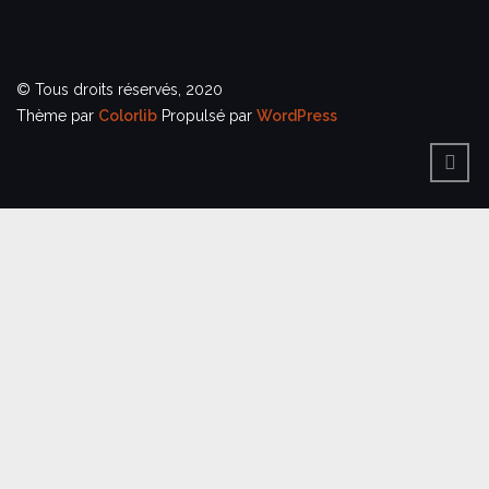
© Tous droits réservés, 2020
Thème par
Colorlib
Propulsé par
WordPress
BACK
TO
TOP