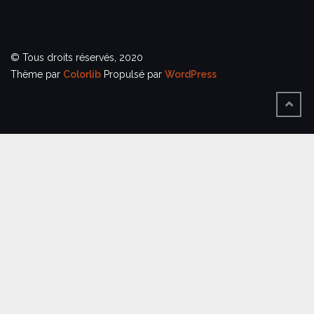
© Tous droits réservés, 2020
Thème par
Colorlib
Propulsé par
WordPress
BACK
TO
TOP