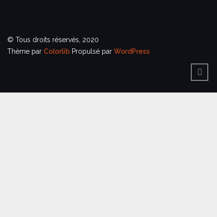
© Tous droits réservés, 2020
Thème par
Colorlib
Propulsé par
WordPress
BACK
TO
TOP