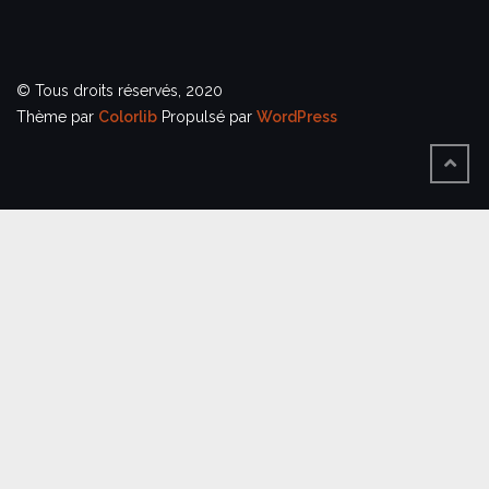
© Tous droits réservés, 2020
Thème par
Colorlib
Propulsé par
WordPress
BACK
TO
TOP