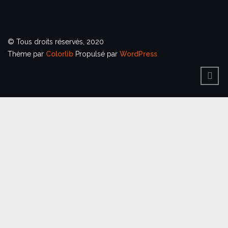
© Tous droits réservés, 2020
Thème par
Colorlib
Propulsé par
WordPress
BACK
TO
TOP