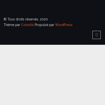
© Tous droits réservés, 2020
Thème par
Colorlib
Propulsé par
WordPress
BACK
TO
TOP