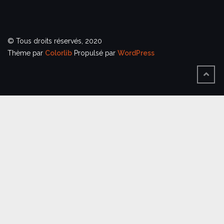
© Tous droits réservés, 2020
Thème par
Colorlib
Propulsé par
WordPress
BACK
TO
TOP