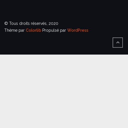
© Tous droits réservés, 2020
Thème par
Colorlib
Propulsé par
WordPress
BACK
TO
TOP