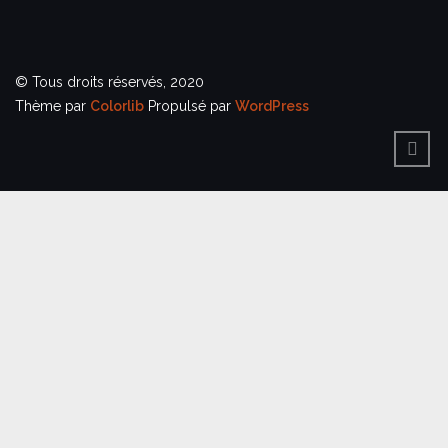
© Tous droits réservés, 2020
Thème par
Colorlib
Propulsé par
WordPress
BACK
TO
TOP