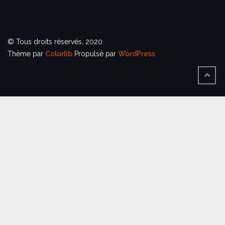
© Tous droits réservés, 2020
Thème par
Colorlib
Propulsé par
WordPress
BACK
TO
TOP