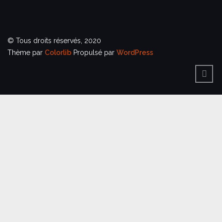
© Tous droits réservés, 2020
Thème par
Colorlib
Propulsé par
WordPress
BACK
TO
TOP