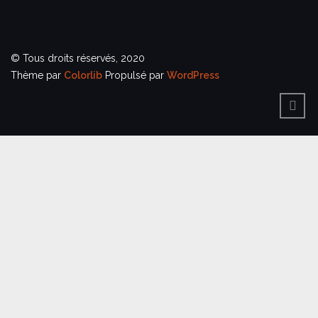
© Tous droits réservés, 2020
Thème par
Colorlib
Propulsé par
WordPress
BACK
TO
TOP