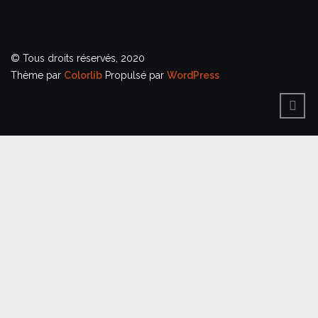
© Tous droits réservés, 2020
Thème par
Colorlib
Propulsé par
WordPress
BACK
TO
TOP