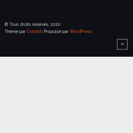
© Tous droits réservés, 2020
Thème par
Colorlib
Propulsé par
WordPress
BACK
TO
TOP