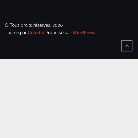
© Tous droits réservés, 2020
Thème par
Colorlib
Propulsé par
WordPress
BACK
TO
TOP