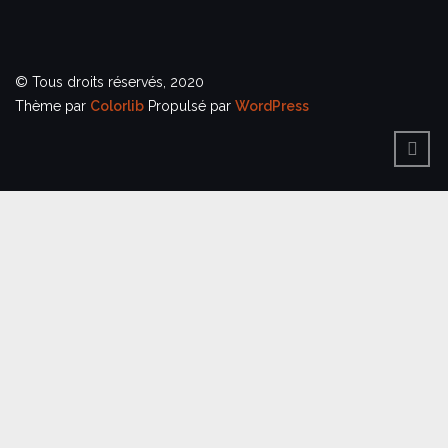
© Tous droits réservés, 2020
Thème par
Colorlib
Propulsé par
WordPress
BACK
TO
TOP