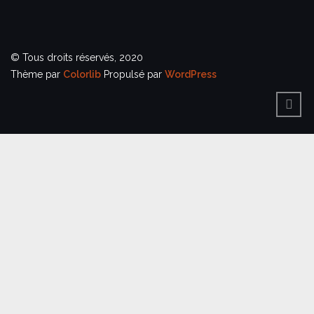
© Tous droits réservés, 2020
Thème par
Colorlib
Propulsé par
WordPress
BACK
TO
TOP