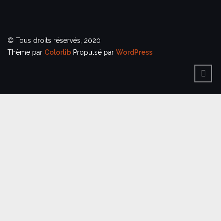
© Tous droits réservés, 2020
Thème par
Colorlib
Propulsé par
WordPress
BACK
TO
TOP