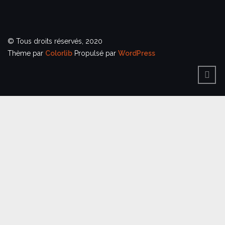
© Tous droits réservés, 2020
Thème par
Colorlib
Propulsé par
WordPress
BACK
TO
TOP