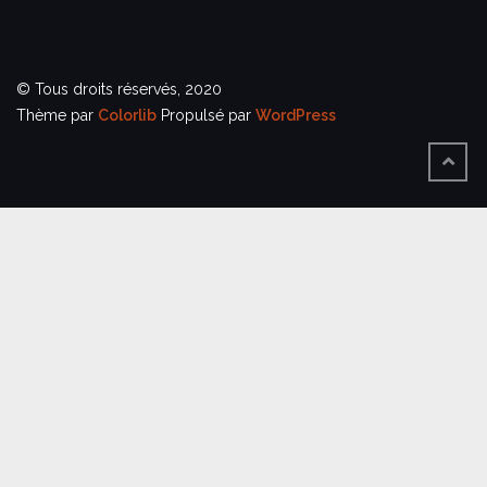
© Tous droits réservés, 2020
Thème par
Colorlib
Propulsé par
WordPress
BACK
TO
TOP