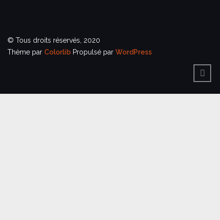
© Tous droits réservés, 2020
Thème par
Colorlib
Propulsé par
WordPress
BACK
TO
TOP